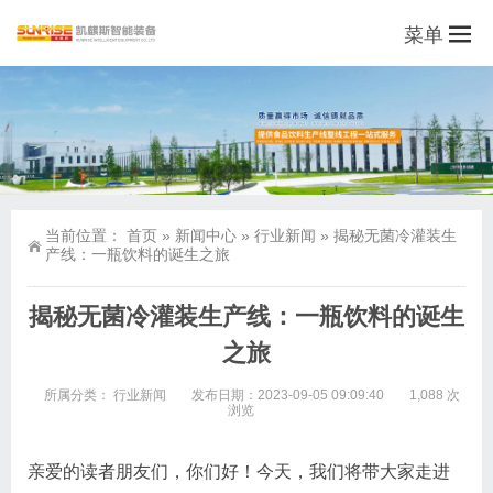
菜单
当前位置：
首页
»
新闻中心
»
行业新闻
»
揭秘无菌冷灌装生
产线：一瓶饮料的诞生之旅
揭秘无菌冷灌装生产线：一瓶饮料的诞生
之旅
所属分类：
行业新闻
发布日期：2023-09-05 09:09:40
1,088 次
浏览
亲爱的读者朋友们，你们好！今天，我们将带大家走进