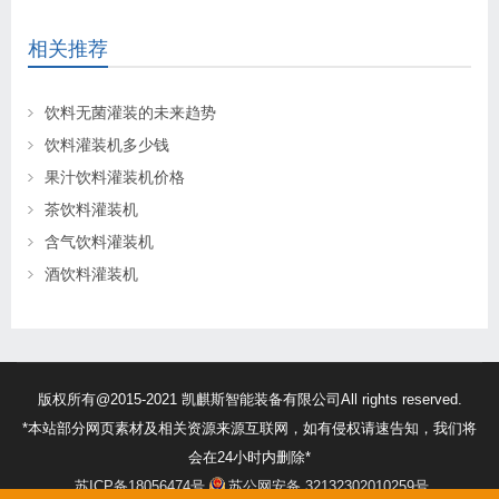
相关推荐
饮料无菌灌装的未来趋势
饮料灌装机多少钱
果汁饮料灌装机价格
茶饮料灌装机
含气饮料灌装机
酒饮料灌装机
版权所有@2015-2021 凯麒斯智能装备有限公司All rights reserved.
*本站部分网页素材及相关资源来源互联网，如有侵权请速告知，我们将
会在24小时内删除*
苏ICP备18056474号
苏公网安备 32132302010259号