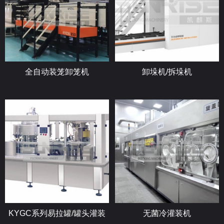
全自动装笼卸笼机
卸垛机/拆垛机
KYGC系列易拉罐/罐头灌装
无菌冷灌装机