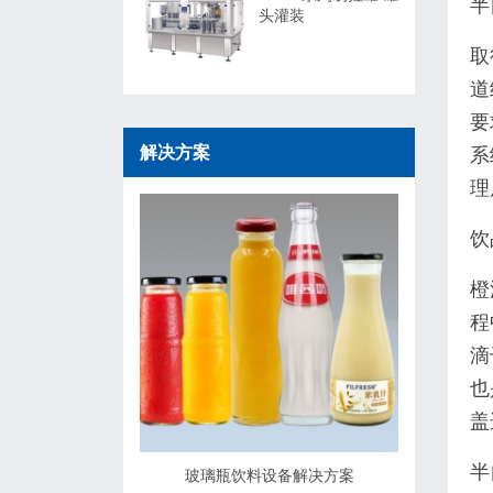
半
头灌装
取
道
要
解决方案
系
理
饮
橙
程
滴
也
盖
半
玻璃瓶饮料设备解决方案