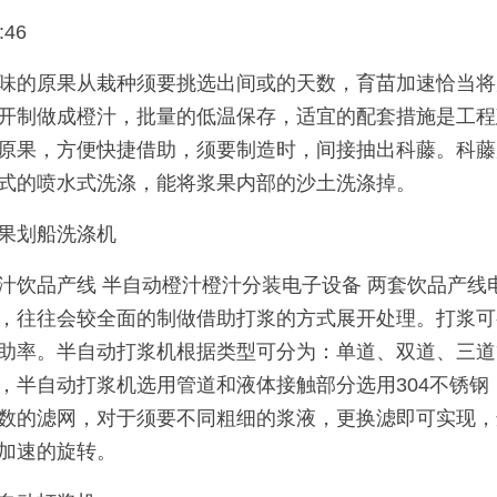
:46
味的原果从栽种须要挑选出间或的天数，育苗加速恰当将
开制做成橙汁，批量的低温保存，适宜的配套措施是工程
原果，方便快捷借助，须要制造时，间接抽出科藤。科藤
式的喷水式洗涤，能将浆果内部的沙土洗涤掉。
果划船洗涤机
汁饮品产线 半自动橙汁橙汁分装电子设备 两套饮品产线
，往往会较全面的制做借助打浆的方式展开处理。打浆可
助率。半自动打浆机根据类型可分为：单道、双道、三道
，半自动打浆机选用管道和液体接触部分选用304不锈
数的滤网，对于须要不同粗细的浆液，更换滤即可实现，
加速的旋转。