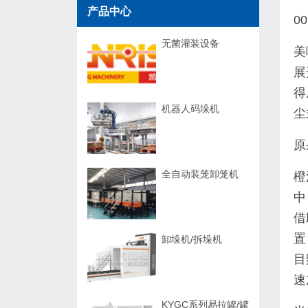
产品中心
00
无菌灌装设备
美
展
得
机器人码垛机
尘
原
全自动装笼卸笼机
橙
中
借
置
卸垛机/拆垛机
目
速
KYGC系列易拉罐/罐