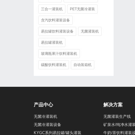
三合一灌装机
PET无菌冷灌装
含汽饮料灌装设备
易拉罐饮料灌装设备
无菌灌装机
易拉罐灌装机
玻璃瓶果汁饮料灌装机
碳酸饮料灌装机
自动装箱机
产品中心
解决方案
无菌冷灌装机
无菌灌装生产线
无菌冷灌装设备
矿泉水/纯净水灌
KYGC系列易拉罐/罐头灌装
牛奶/茶饮料灌装