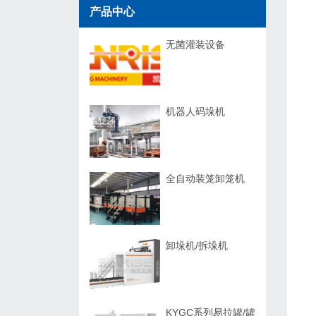
产品中心
无菌灌装设备
机器人码垛机
全自动装笼卸笼机
卸垛机/拆垛机
KYGC系列易拉罐/罐