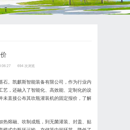
报价
:06:27
694 次浏览
基石。凯麒斯智能装备有限公司，作为行业内
工艺，还融入了智能化、高效能、定制化的设
并未直接公布其吹瓶灌装机的固定报价，了解
子加热熔融、吹制成瓶，到无菌灌装、封盖、贴
产模式中瓶坯运输、存储等中间环节，降低了