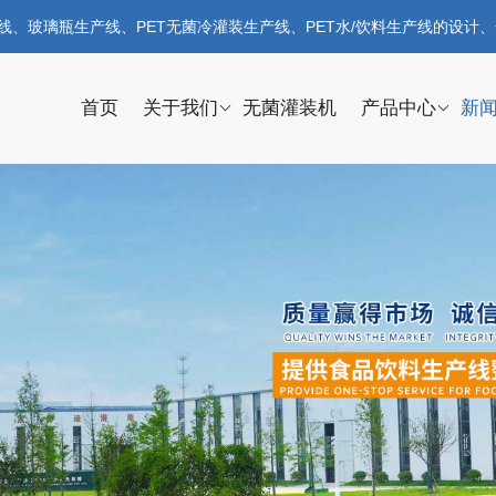
、玻璃瓶生产线、PET无菌冷灌装生产线、PET水/饮料生产线的设计
首页
关于我们
无菌灌装机
产品中心
新