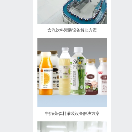
含汽饮料灌装设备解决方案
牛奶/茶饮料灌装设备解决方案