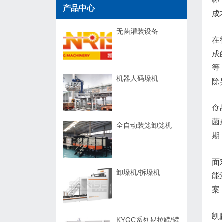
产品中心
成
无菌灌装设备
在
成
等
机器人码垛机
除
食
菌
全自动装笼卸笼机
期
面
卸垛机/拆垛机
能
案
凯
KYGC系列易拉罐/罐