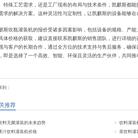
、特殊工艺需求，还是工厂现有的布局与技术条件，凯麒斯都能
需求的解决方案。这种灵活性与定制性，让凯麒斯的设备能够在
麒斯吹瓶灌装机的报价受诸多因素影响，包括设备的规格、产能
具体价格的获取，建议直接联系凯麒斯的销售团队，进行详细的
视与客户的长期合作，通过全方位的技术支持与售后服务，确保
，即是选择了一个高效、智能、环保且灵活的生产伙伴，共同推
享到：
关推荐
饮料无菌灌装的未来趋势
饮料灌装
果汁饮料灌装机价格
茶饮料灌