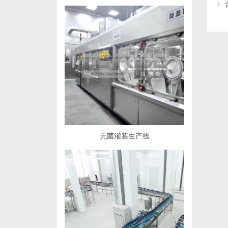
无菌灌装生产线