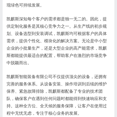
现绿色可持续发展。
凯麒斯深知每个客户的需求都是独一无二的。因此，提
供定制化服务是其核心竞争力之一。从生产线的初步规
划、设备选型到安装调试，凯麒斯均可根据客户的具体
需求，提供个性化、模块化的解决方案。无论是中小型
企业的小批量生产，还是大型企业的高产能需求，凯麒
斯都能提供最适合的配置，帮助客户在激烈的市场竞争
中脱颖而出。
凯麒斯智能装备有限公司不仅提供顶尖的设备，还拥有
完善的服务体系。从设备安装、操作培训到后续的维护
保养、紧急故障排除，凯麒斯都配备了专业的技术团
队，确保客户在遇到任何问题时都能得到快速响应和支
持。这种全方位、全天候的服务保障，让客户在使用过
程中无忧无虑，专注于核心业务的发展。