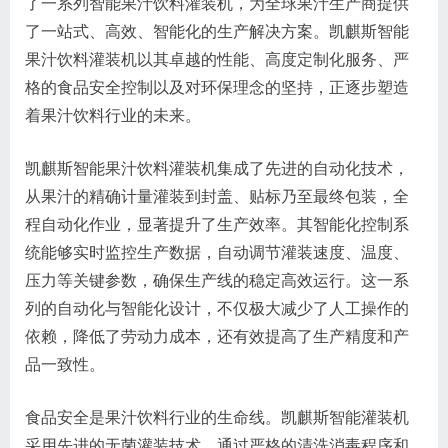
了一系列智能果汁饮料灌装机，为全球果汁生产商提供
了一站式、高效、智能化的生产解决方案。凯麒斯智能
果汁饮料灌装机以其卓越的性能、高度定制化服务、严
格的食品安全控制以及对环保理念的坚持，正逐步塑造
着果汁饮料行业的未来。
凯麒斯智能果汁饮料灌装机集成了先进的自动化技术，
从果汁的精确计量灌装到封盖、贴标乃至最终包装，全
程自动化作业，显著提升了生产效率。其智能化控制系
统能够实时监控生产数据，自动调节灌装速度、温度、
压力等关键参数，确保生产线的稳定高效运行。这一系
列的自动化与智能化设计，不仅极大减少了人工操作的
依赖，降低了劳动力成本，还有效提高了生产精度和产
品一致性。
食品安全是果汁饮料行业的生命线。凯麒斯智能灌装机
采用先进的无菌灌装技术，通过严格的清洗消毒程序和