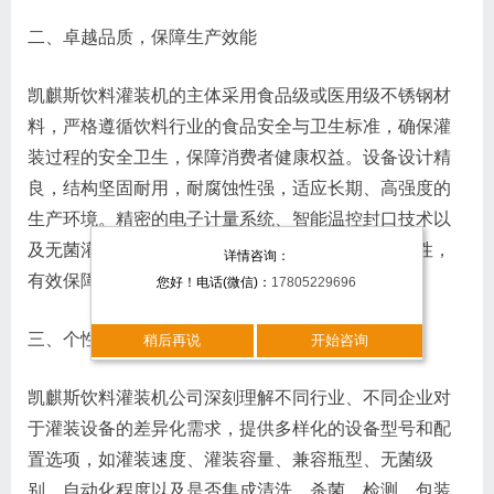
二、卓越品质，保障生产效能
凯麒斯饮料灌装机的主体采用食品级或医用级不锈钢材
料，严格遵循饮料行业的食品安全与卫生标准，确保灌
装过程的安全卫生，保障消费者健康权益。设备设计精
良，结构坚固耐用，耐腐蚀性强，适应长期、高强度的
生产环境。精密的电子计量系统、智能温控封口技术以
及无菌灌装工艺，确保了灌装过程的精准度与卫生性，
详情咨询：
有效保障饮料产品的品质。
您好！电话(微信)：
17805229696
三、个性化定制，满足多元需求
稍后再说
开始咨询
凯麒斯饮料灌装机公司深刻理解不同行业、不同企业对
于灌装设备的差异化需求，提供多样化的设备型号和配
置选项，如灌装速度、灌装容量、兼容瓶型、无菌级
别、自动化程度以及是否集成清洗、杀菌、检测、包装