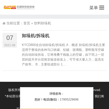
菜单
当前位置：
首页
»
饮料卸垛机
卸垛机/拆垛机
07
KYCD800全自动卸垛机/拆垛机 A．概述 卸垛机/拆垛机主要
2021-08
适用于整垛的各种马口铁罐、铝罐、玻璃瓶、塑料瓶等空罐
的自动卸垛拆垛，它将堆叠于栈板上的空罐，由下而上一层
层的提升并分层推至输送链道上，可节省大量人力，提高生
产效率。 B．主要组成部分 1....
版权所有@2015-2021 凯麒斯智能装备有限公司All rights reserved.
详情咨询：
*本站部分网页素材及相关资源来源互联网，如有侵权请速告知，我们将
您好！电话(微信)：
17805229696
会在24小时内删除*
苏ICP备18056474号
苏公网安备 32132302010259号