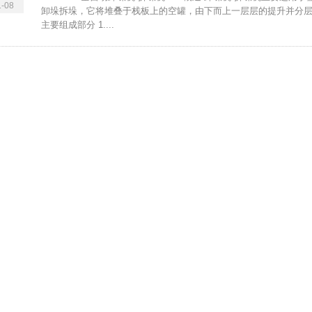
-08
卸垛拆垛，它将堆叠于栈板上的空罐，由下而上一层层的提升并分层
主要组成部分 1....