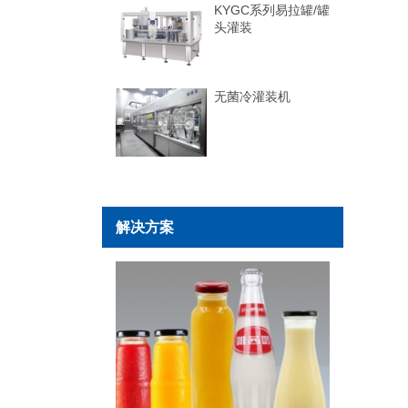
KYGC系列易拉罐/罐
头灌装
无菌冷灌装机
解决方案