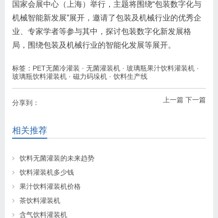
国家会展中心（上海）举行，主题将围绕“包装数字化与
机械智能新发展”展开，邀请了包装及机械行业的优秀企
业、专家学者等参与其中，探讨包装数字化新发展格
局，围绕包装及机械行业的智能化发展等展开。
标签：
PET无菌冷灌装
·
无菌灌装机
·
玻璃瓶果汁饮料灌装机
·
玻璃瓶饮料灌装机
·
磁力码垛机
·
饮料生产线
上一篇
下一篇
分享到：
相关推荐
饮料无菌灌装的未来趋势
饮料灌装机多少钱
果汁饮料灌装机价格
茶饮料灌装机
含气饮料灌装机