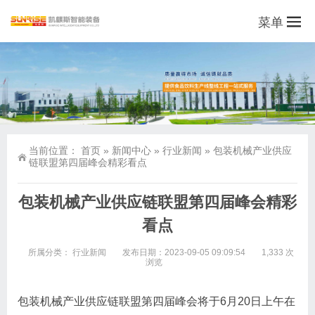
菜单
当前位置：
首页
»
新闻中心
»
行业新闻
»
包装机械产业供应
链联盟第四届峰会精彩看点
包装机械产业供应链联盟第四届峰会精彩
看点
所属分类：
行业新闻
发布日期：2023-09-05 09:09:54
1,333 次
浏览
包装机械产业供应链联盟第四届峰会将于6月20日上午在