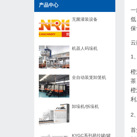
产品中心
一
低
无菌灌装设备
保
云
机器人码垛机
1
橙
全自动装笼卸笼机
茶
橙
利
卸垛机/拆垛机
2
首
KYGC系列易拉罐/罐