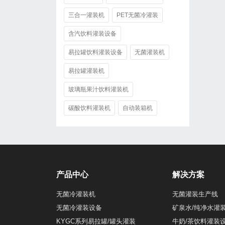
三合一灌装机
PET无菌冷灌装
含汽饮料灌装设备
易拉罐饮料灌装设备
无菌灌装机
易拉罐灌装机
玻璃瓶果汁饮料灌装机
碳酸饮料灌装机
自动装箱机
产品中心
解决方案
无菌冷灌装机
无菌灌装生产线
无菌冷灌装设备
矿泉水/纯净水灌
KYGC系列易拉罐/罐头灌装
牛奶/茶饮料灌装