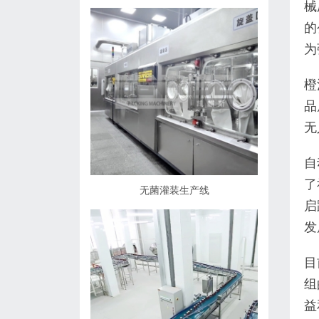
械
的
为
橙
品
无
自
了
无菌灌装生产线
启
发
目
组
益