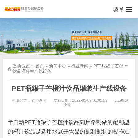
菜单
当前位置：
首页
»
新闻中心
»
行业新闻
»
PET瓶罐子芒橙汁
饮品灌装生产线设备
PET瓶罐子芒橙汁饮品灌装生产线设备
所属分类：
行业新闻
发布日期：2022-05-09 01:05:09
1,198 次
浏览
半自动PET瓶罐子芒橙汁饮品刘启路制做的配制型
的橙汁饮品是选用水展开饮品的配制配制的操作过