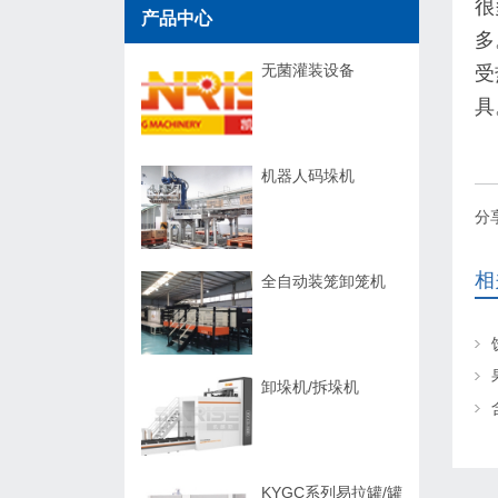
很
产品中心
多
无菌灌装设备
受
具
机器人码垛机
分
相
全自动装笼卸笼机
卸垛机/拆垛机
KYGC系列易拉罐/罐