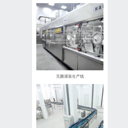
无菌灌装生产线