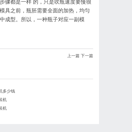
步骤都是一样 的，只是吹瓶速度要慢很
模具之前，瓶胚需要全面的加热，均匀
中成型。所以，一种瓶子对应一副模
上一篇
下一篇
机多少钱
装机
装机