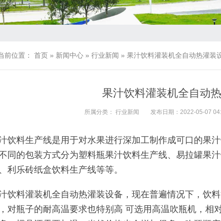
当前位置：
首页
»
新闻中心
»
行业新闻
»
果汁饮料灌装机全自动热灌装
果汁饮料灌装机全自动
所属分类：
行业新闻
发布日期：2022-05-07 04:
汁饮料生产线是用于对水果进行深加工制作成可口的果汁
不同的包装方式分为塑料瓶果汁饮料生产线、易拉罐果汁
、利乐砖纸盒饮料生产线等等。
汁饮料灌装机全自动热灌装设备，现在普遍情况下，饮料
，对瓶子的耐高温要求也特别高 可选用高温吹瓶机，相对