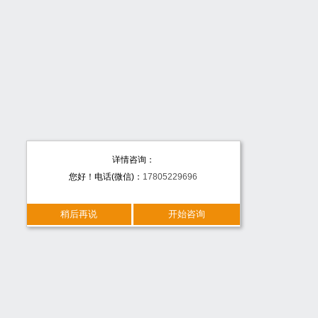
详情咨询：
您好！电话(微信)：
17805229696
稍后再说
开始咨询