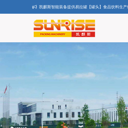
凯麒斯智能装备提供易拉罐【罐头】食品饮料生产线