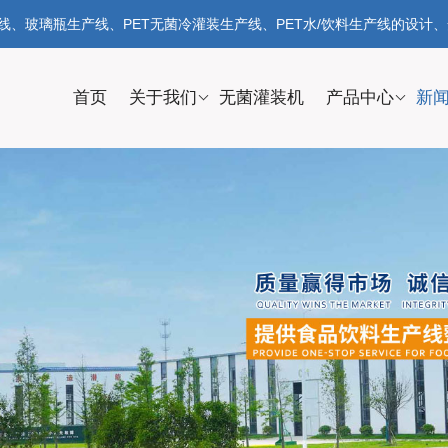
、玻璃瓶生产线、PET无菌冷灌装生产线、PET水/饮料生产线的设计
首页
关于我们
无菌灌装机
产品中心
新