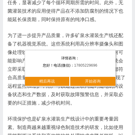
任务，显著减少了每个循环周期所需的时间。此外，无
菌灌装技术的应用使得产品在不添加防腐剂的情况下也
能延长保质期，同时保持原有的纯净口感。
为了进一步提升产品质量，许多矿泉水灌装生产线还配
备了机器视觉系统。这些系统利用高分辨率摄像头和图
像处理软件对每一个瓶子进行全面检查，识别出任何可
详情咨询：
能影响产品质量的缺陷或异物。一旦发现问题，系统会
您好！电话(微信)：
17805229696
立即采取措施，如剔除不合格品，确保每一件成品都符
合高质量标准。物联网（IoT）技术的应用让设备实现了
稍后再说
开始咨询
远程监控和维护，用户可以通过互联网随时随地访问设
备状态和生产数据，及时获取故障预警信息，并采取必
要的纠正措施，减少停机时间。
环境保护也是矿泉水灌装生产线设计中的重要考量因
素。制造商越来越重视绿色制造技术的研发，比如使用