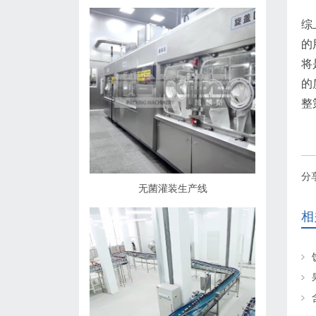
综
的
将
的
整
分
无菌灌装生产线
相