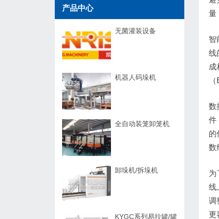
产品中心
量
无菌灌装设备
智
线
成
机器人码垛机
（
数
件
全自动装笼卸笼机
的
数
卸垛机/拆垛机
为
线
调
更
KYGC系列易拉罐/罐