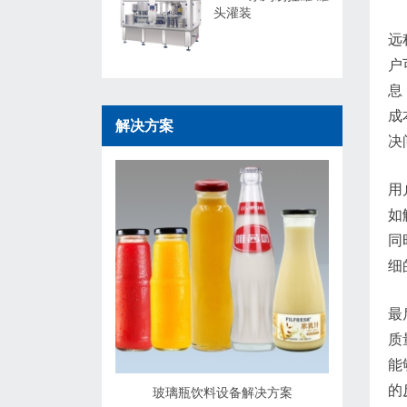
头灌装
远
户
息
成
解决方案
决
用
如
同
细
最
质
能
的
玻璃瓶饮料设备解决方案