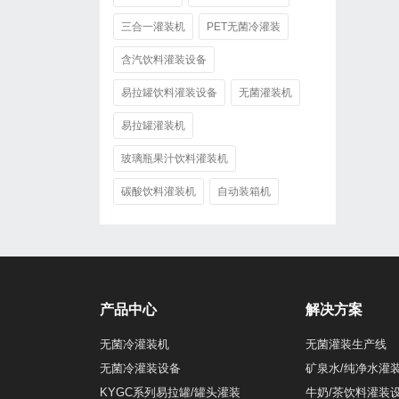
三合一灌装机
PET无菌冷灌装
含汽饮料灌装设备
易拉罐饮料灌装设备
无菌灌装机
易拉罐灌装机
玻璃瓶果汁饮料灌装机
碳酸饮料灌装机
自动装箱机
产品中心
解决方案
无菌冷灌装机
无菌灌装生产线
无菌冷灌装设备
矿泉水/纯净水灌
KYGC系列易拉罐/罐头灌装
牛奶/茶饮料灌装