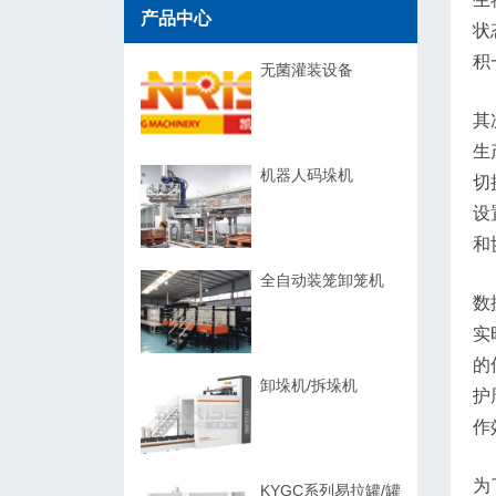
产品中心
状
积
无菌灌装设备
其
生
机器人码垛机
切
设
和
全自动装笼卸笼机
数
实
的
卸垛机/拆垛机
护
作
为
KYGC系列易拉罐/罐