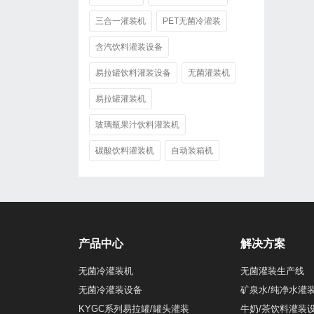
三合一灌装机
PET无菌冷灌装
含汽饮料灌装设备
易拉罐饮料灌装设备
无菌灌装机
易拉罐灌装机
玻璃瓶果汁饮料灌装机
碳酸饮料灌装机
自动装箱机
产品中心
解决方案
无菌冷灌装机
无菌灌装生产线
无菌冷灌装设备
矿泉水/纯净水灌
KYGC系列易拉罐/罐头灌装
牛奶/茶饮料灌装