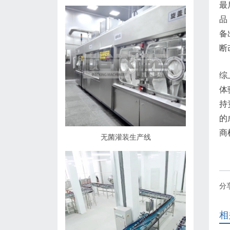
最
品
备
断
综
体
持
的
商
无菌灌装生产线
分
相