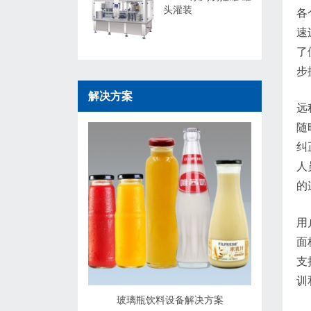
头灌装
各
速
了
步
解决方案
远
随
纠
人
的
用
面
支
训
玻璃瓶饮料设备解决方案