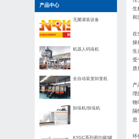
产品中心
生
和
无菌灌装设备
在
操
机器人码垛机
生
受
质
全自动装笼卸笼机
产
理
物
卸垛机/拆垛机
隔
息
环
KYGC系列易拉罐/罐