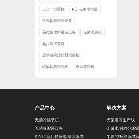
三合一灌装机
PET无菌冷灌装
含汽饮料灌装设备
易拉罐饮料灌装设备
无菌灌装机
易拉罐灌装机
玻璃瓶果汁饮料灌装机
碳酸饮料灌装机
自动装箱机
产品中心
解决方案
无菌冷灌装机
无菌灌装生产线
无菌冷灌装设备
矿泉水/纯净水灌
KYGC系列易拉罐/罐头灌装
牛奶/茶饮料灌装