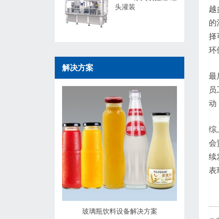
头灌装
越
的
择
环
解决方案
最
员
动
综
会
续
表
玻璃瓶饮料设备解决方案