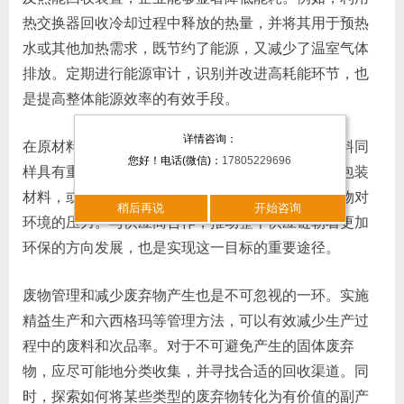
热交换器回收冷却过程中释放的热量，并将其用于预热
水或其他加热需求，既节约了能源，又减少了温室气体
排放。定期进行能源审计，识别并改进高耗能环节，也
是提高整体能源效率的有效手段。
详情咨询：
在原材料选择上，优先考虑使用可再生或可回收材料同
您好！电话(微信)：
17805229696
样具有重要意义。例如，选用由可再生资源制成的包装
材料，或是设计易于回收的包装结构，以减少废弃物对
稍后再说
开始咨询
环境的压力。与供应商合作，推动整个供应链朝着更加
环保的方向发展，也是实现这一目标的重要途径。
废物管理和减少废弃物产生也是不可忽视的一环。实施
精益生产和六西格玛等管理方法，可以有效减少生产过
程中的废料和次品率。对于不可避免产生的固体废弃
物，应尽可能地分类收集，并寻找合适的回收渠道。同
时，探索如何将某些类型的废弃物转化为有价值的副产