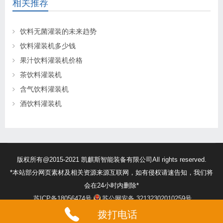
相关推荐
饮料无菌灌装的未来趋势
饮料灌装机多少钱
果汁饮料灌装机价格
茶饮料灌装机
含气饮料灌装机
酒饮料灌装机
版权所有@2015-2021 凯麒斯智能装备有限公司All rights reserved.
*本站部分网页素材及相关资源来源互联网，如有侵权请速告知，我们将
会在24小时内删除*
苏ICP备18056474号
苏公网安备 32132302010259号
拨打电话
本网站由
提供CDN加速