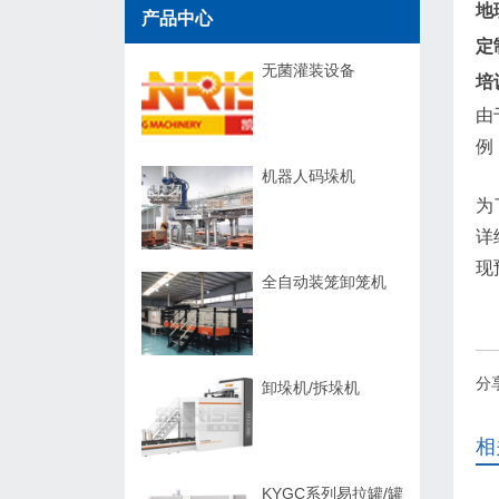
地
产品中心
定
无菌灌装设备
培
由
例
机器人码垛机
为
详
现
全自动装笼卸笼机
分
卸垛机/拆垛机
相
KYGC系列易拉罐/罐