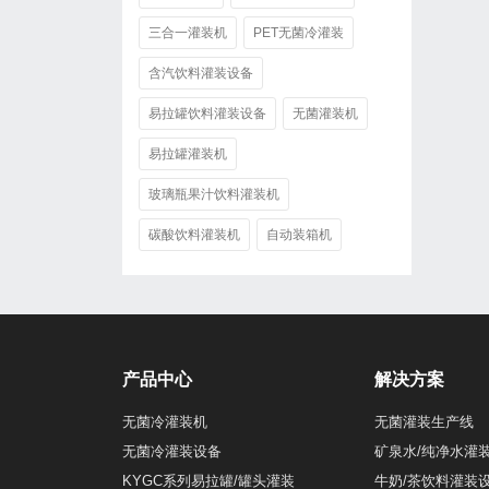
三合一灌装机
PET无菌冷灌装
含汽饮料灌装设备
易拉罐饮料灌装设备
无菌灌装机
易拉罐灌装机
玻璃瓶果汁饮料灌装机
碳酸饮料灌装机
自动装箱机
产品中心
解决方案
无菌冷灌装机
无菌灌装生产线
无菌冷灌装设备
矿泉水/纯净水灌
KYGC系列易拉罐/罐头灌装
牛奶/茶饮料灌装