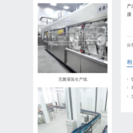
产
康
分
相
无菌灌装生产线