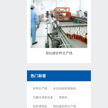
易拉罐饮料生产线
热门标签
饮料生产线
全自动饮料灌装机
无菌冷灌装设备
灌装机
饮料灌装机
易拉罐饮料生产线