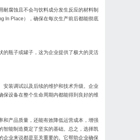
用耐腐蚀且不会与饮料成分发生反应的材料制
g In Place），确保在每次生产前后都能彻底
状的瓶子或罐子，这为企业提供了极大的灵活
、安装调试以及后续的维护和技术升级。企业
确保设备在整个生命周期内都能得到良好的维
率和产品质量，还能有效降低运营成本，增强
的智能制造奠定了坚实的基础。总之，选择凯
的企业来说都是至关重要的。它帮助企业确保