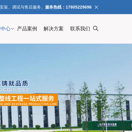
、安装、调试与售后服务。
服务热线：17805229696
闻中心
产品案例
解决方案
联系我们