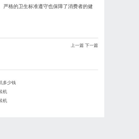
。严格的卫生标准遵守也保障了消费者的健
上一篇
下一篇
机多少钱
装机
装机