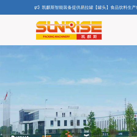
凯麒斯智能装备提供易拉罐【罐头】食品饮料生产线