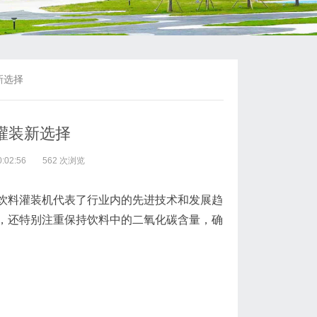
新选择
灌装新选择
:02:56
562 次浏览
饮料灌装机代表了行业内的先进技术和发展趋
，还特别注重保持饮料中的二氧化碳含量，确