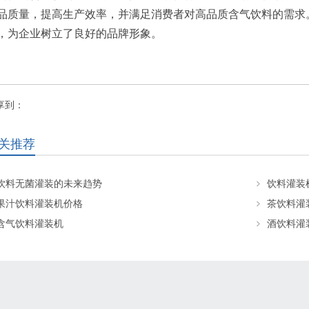
品质量，提高生产效率，并满足消费者对高品质含气饮料的需求
，为企业树立了良好的品牌形象。
享到：
关推荐
饮料无菌灌装的未来趋势
饮料灌装
果汁饮料灌装机价格
茶饮料灌
含气饮料灌装机
酒饮料灌