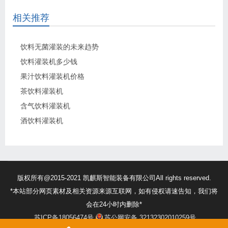
相关推荐
饮料无菌灌装的未来趋势
饮料灌装机多少钱
果汁饮料灌装机价格
茶饮料灌装机
含气饮料灌装机
酒饮料灌装机
版权所有@2015-2021 凯麒斯智能装备有限公司All rights reserved.
*本站部分网页素材及相关资源来源互联网，如有侵权请速告知，我们将
会在24小时内删除*
苏ICP备18056474号
苏公网安备 32132302010259号