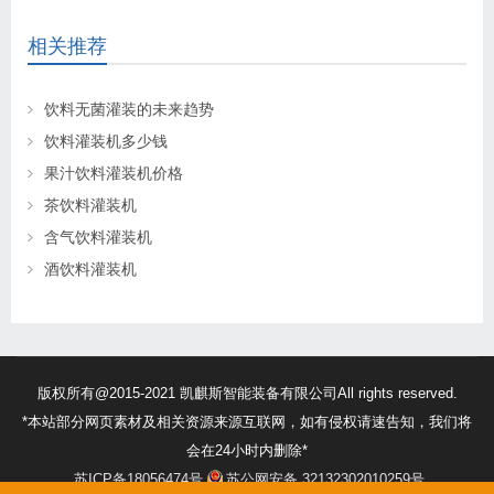
相关推荐
饮料无菌灌装的未来趋势
饮料灌装机多少钱
果汁饮料灌装机价格
茶饮料灌装机
含气饮料灌装机
酒饮料灌装机
版权所有@2015-2021 凯麒斯智能装备有限公司All rights reserved.
*本站部分网页素材及相关资源来源互联网，如有侵权请速告知，我们将
会在24小时内删除*
苏ICP备18056474号
苏公网安备 32132302010259号