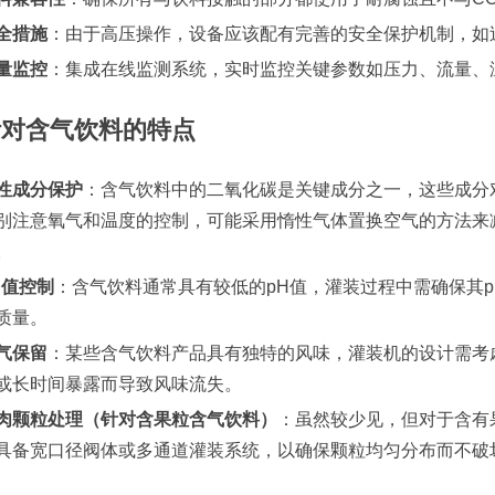
全措施
：由于高压操作，设备应该配有完善的安全保护机制，如
量监控
：集成在线监测系统，实时监控关键参数如压力、流量、
针对含气饮料的特点
性成分保护
：含气饮料中的二氧化碳是关键成分之一，这些成分
别注意氧气和温度的控制，可能采用惰性气体置换空气的方法来
。
H值控制
：含气饮料通常具有较低的pH值，灌装过程中需确保其p
质量。
气保留
：某些含气饮料产品具有独特的风味，灌装机的设计需考
或长时间暴露而导致风味流失。
肉颗粒处理（针对含果粒含气饮料）
：虽然较少见，但对于含有
具备宽口径阀体或多通道灌装系统，以确保颗粒均匀分布而不破