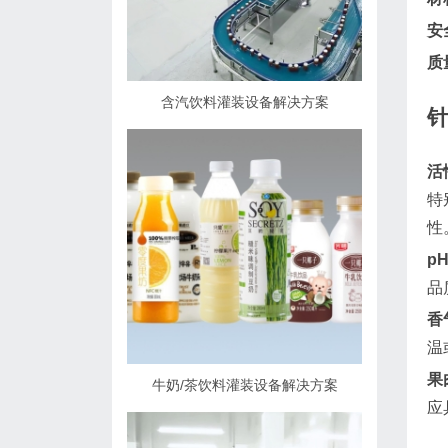
安
质
含汽饮料灌装设备解决方案
活
特
性
p
品
香
温
果
牛奶/茶饮料灌装设备解决方案
应