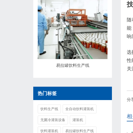
随
能
响
选
性
易拉罐饮料生产线
关
热门标签
分
饮料生产线
全自动饮料灌装机
相
无菌冷灌装设备
灌装机
饮料灌装机
易拉罐饮料生产线