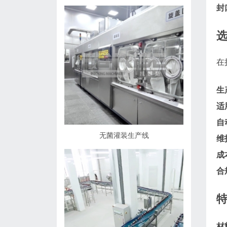
封
在
生
适
自
无菌灌装生产线
维
成
合
材