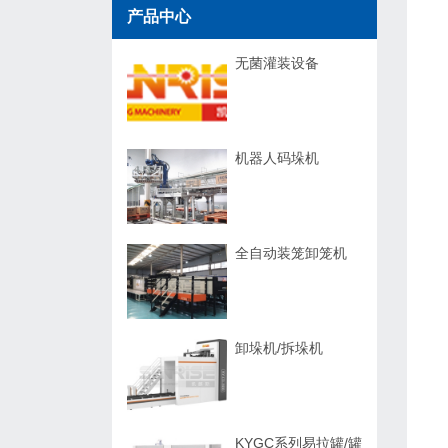
产品中心
无菌灌装设备
机器人码垛机
全自动装笼卸笼机
卸垛机/拆垛机
KYGC系列易拉罐/罐