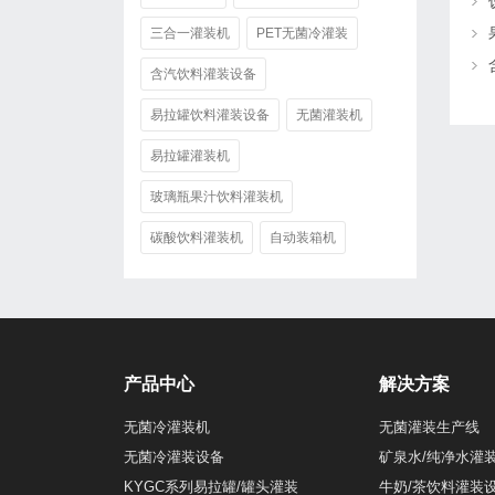
三合一灌装机
PET无菌冷灌装
含汽饮料灌装设备
易拉罐饮料灌装设备
无菌灌装机
易拉罐灌装机
玻璃瓶果汁饮料灌装机
碳酸饮料灌装机
自动装箱机
产品中心
解决方案
无菌冷灌装机
无菌灌装生产线
无菌冷灌装设备
矿泉水/纯净水灌
KYGC系列易拉罐/罐头灌装
牛奶/茶饮料灌装