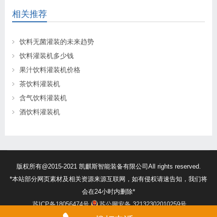
相关推荐
饮料无菌灌装的未来趋势
饮料灌装机多少钱
果汁饮料灌装机价格
茶饮料灌装机
含气饮料灌装机
酒饮料灌装机
版权所有@2015-2021 凯麒斯智能装备有限公司All rights reserved.
*本站部分网页素材及相关资源来源互联网，如有侵权请速告知，我们将
会在24小时内删除*
苏ICP备18056474号
苏公网安备 32132302010259号