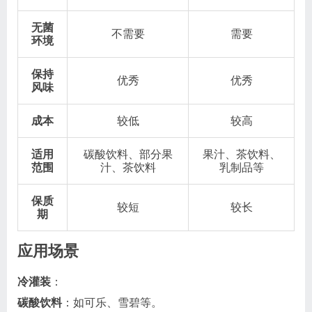
无菌
不需要
需要
环境
保持
优秀
优秀
风味
成本
较低
较高
适用
碳酸饮料、部分果
果汁、茶饮料、
范围
汁、茶饮料
乳制品等
保质
较短
较长
期
应用场景
冷灌装
：
碳酸饮料
：如可乐、雪碧等。