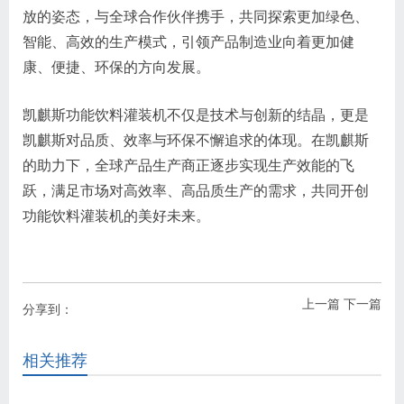
放的姿态，与全球合作伙伴携手，共同探索更加绿色、
智能、高效的生产模式，引领产品制造业向着更加健
康、便捷、环保的方向发展。
凯麒斯功能饮料灌装机不仅是技术与创新的结晶，更是
凯麒斯对品质、效率与环保不懈追求的体现。在凯麒斯
的助力下，全球产品生产商正逐步实现生产效能的飞
跃，满足市场对高效率、高品质生产的需求，共同开创
功能饮料灌装机的美好未来。
上一篇
下一篇
分享到：
相关推荐