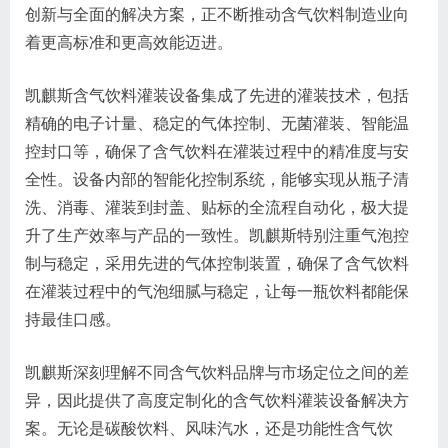
创新与全面的解决方案，正不断推动含气饮料制造业向
着更高标准和更高效能迈进。
凯麒斯含气饮料灌装设备集成了先进的灌装技术，包括
精确的电子计量、稳定的气体控制、无菌灌装、智能温
控封口等，确保了含气饮料在灌装过程中的精准度与安
全性。设备内部的智能化控制系统，能够实现从瓶子清
洗、消毒、灌装到封盖、贴标的全流程自动化，极大提
升了生产效率与产品的一致性。凯麒斯特别注重气泡控
制与稳定，采用先进的气体控制装置，确保了含气饮料
在灌装过程中的气泡细腻与稳定，让每一瓶饮料都能保
持最佳口感。
凯麒斯深刻理解不同含气饮料品牌与市场定位之间的差
异，因此提供了高度定制化的含气饮料灌装设备解决方
案。无论是碳酸饮料、风味汽水，还是功能性含气饮