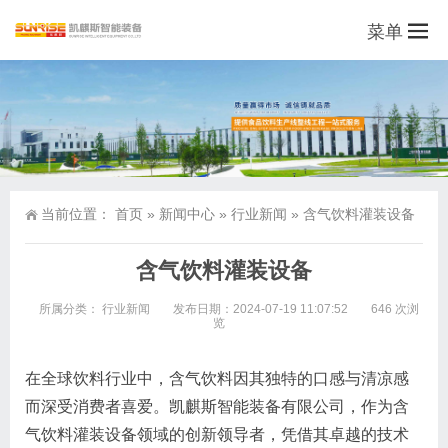
菜单
当前位置：
首页
»
新闻中心
»
行业新闻
»
含气饮料灌装设备
含气饮料灌装设备
所属分类：
行业新闻
发布日期：2024-07-19 11:07:52
646 次浏
览
在全球饮料行业中，含气饮料因其独特的口感与清凉感
而深受消费者喜爱。凯麒斯智能装备有限公司，作为含
气饮料灌装设备领域的创新领导者，凭借其卓越的技术