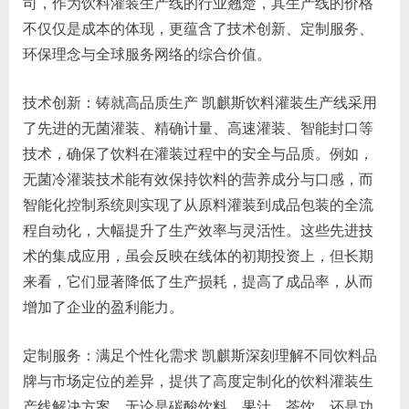
司，作为饮料灌装生产线的行业翘楚，其生产线的价格
不仅仅是成本的体现，更蕴含了技术创新、定制服务、
环保理念与全球服务网络的综合价值。
技术创新：铸就高品质生产 凯麒斯饮料灌装生产线采用
了先进的无菌灌装、精确计量、高速灌装、智能封口等
技术，确保了饮料在灌装过程中的安全与品质。例如，
无菌冷灌装技术能有效保持饮料的营养成分与口感，而
智能化控制系统则实现了从原料灌装到成品包装的全流
程自动化，大幅提升了生产效率与灵活性。这些先进技
术的集成应用，虽会反映在线体的初期投资上，但长期
来看，它们显著降低了生产损耗，提高了成品率，从而
增加了企业的盈利能力。
定制服务：满足个性化需求 凯麒斯深刻理解不同饮料品
牌与市场定位的差异，提供了高度定制化的饮料灌装生
产线解决方案。无论是碳酸饮料、果汁、茶饮，还是功