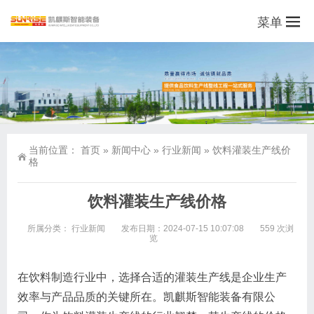
菜单
当前位置：
首页
»
新闻中心
»
行业新闻
»
饮料灌装生产线价
格
饮料灌装生产线价格
所属分类：
行业新闻
发布日期：2024-07-15 10:07:08
559 次浏
览
在饮料制造行业中，选择合适的灌装生产线是企业生产
效率与产品品质的关键所在。凯麒斯智能装备有限公