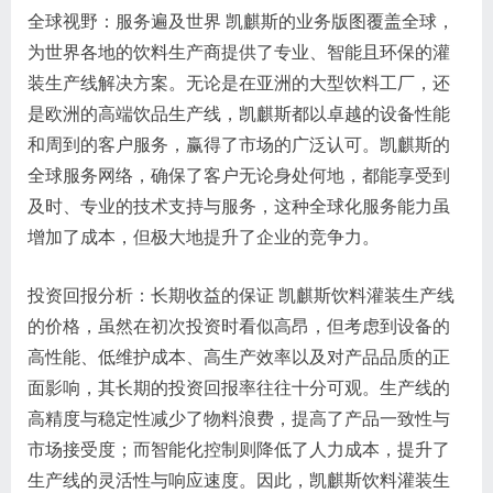
全球视野：服务遍及世界 凯麒斯的业务版图覆盖全球，
为世界各地的饮料生产商提供了专业、智能且环保的灌
装生产线解决方案。无论是在亚洲的大型饮料工厂，还
是欧洲的高端饮品生产线，凯麒斯都以卓越的设备性能
和周到的客户服务，赢得了市场的广泛认可。凯麒斯的
全球服务网络，确保了客户无论身处何地，都能享受到
及时、专业的技术支持与服务，这种全球化服务能力虽
增加了成本，但极大地提升了企业的竞争力。
投资回报分析：长期收益的保证 凯麒斯饮料灌装生产线
的价格，虽然在初次投资时看似高昂，但考虑到设备的
高性能、低维护成本、高生产效率以及对产品品质的正
面影响，其长期的投资回报率往往十分可观。生产线的
高精度与稳定性减少了物料浪费，提高了产品一致性与
市场接受度；而智能化控制则降低了人力成本，提升了
生产线的灵活性与响应速度。因此，凯麒斯饮料灌装生