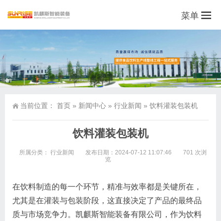
菜单
当前位置：
首页
»
新闻中心
»
行业新闻
»
饮料灌装包装机
饮料灌装包装机
所属分类：
行业新闻
发布日期：2024-07-12 11:07:46
701 次浏
览
在饮料制造的每一个环节，精准与效率都是关键所在，
尤其是在灌装与包装阶段，这直接决定了产品的最终品
质与市场竞争力。凯麒斯智能装备有限公司，作为饮料