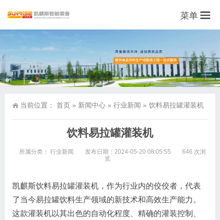
菜单
当前位置：
首页
»
新闻中心
»
行业新闻
»
饮料易拉罐灌装机
饮料易拉罐灌装机
所属分类：
行业新闻
发布日期：2024-05-20 08:05:55
646 次浏
览
凯麒斯饮料易拉罐灌装机，作为行业内的佼佼者，代表
了当今易拉罐饮料生产领域的新技术和高效生产能力。
这款灌装机以其出色的自动化程度、精确的灌装控制、