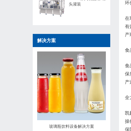
环
头灌装
在
有
产
解决方案
食
食
保
产
全
凯
操
玻璃瓶饮料设备解决方案
保