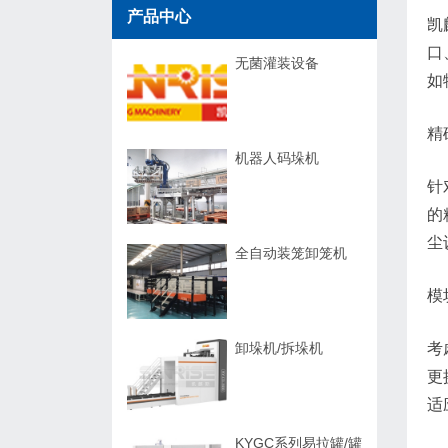
产品中心
凯
口
无菌灌装设备
如
精
机器人码垛机
针
的
尘
全自动装笼卸笼机
模
卸垛机/拆垛机
考
更
适
KYGC系列易拉罐/罐