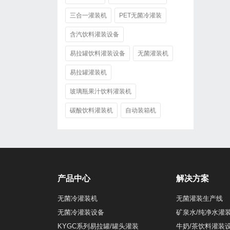
三合一灌装机
PET无菌冷灌装
含汽饮料灌装设备
易拉罐饮料灌装设备
无菌灌装机
易拉罐灌装机
玻璃瓶果汁饮料灌装机
碳酸饮料灌装机
自动装箱机
产品中心
解决方案
无菌冷灌装机
无菌灌装生产线
无菌冷灌装设备
矿泉水/纯净水灌
KYGC系列易拉罐/罐头灌装
牛奶/茶饮料灌装