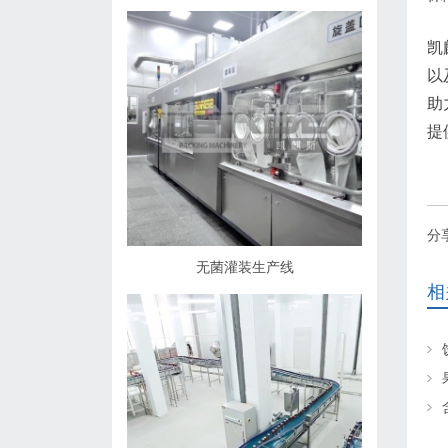
凯
以
助
提
分
无菌灌装生产线
相