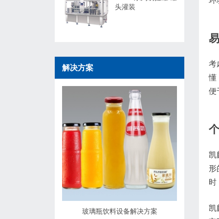
环
头灌装
考
解决方案
懂
便
凯
形
时
凯
玻璃瓶饮料设备解决方案