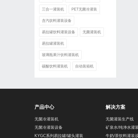
三合一灌装机
PET无菌冷灌装
含汽饮料灌装设备
易拉罐饮料灌装设备
无菌灌装机
易拉罐灌装机
玻璃瓶果汁饮料灌装机
碳酸饮料灌装机
自动装箱机
产品中心
解决方案
无菌冷灌装机
无菌灌装生产线
无菌冷灌装设备
矿泉水/纯净水灌
KYGC系列易拉罐/罐头灌装
牛奶/茶饮料灌装