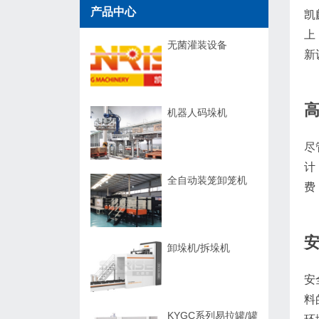
产品中心
凯
上
无菌灌装设备
新
机器人码垛机
尽
计
全自动装笼卸笼机
费
卸垛机/拆垛机
安
料
KYGC系列易拉罐/罐