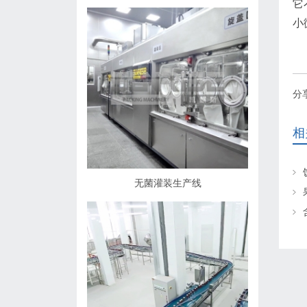
它
小
分
相
无菌灌装生产线