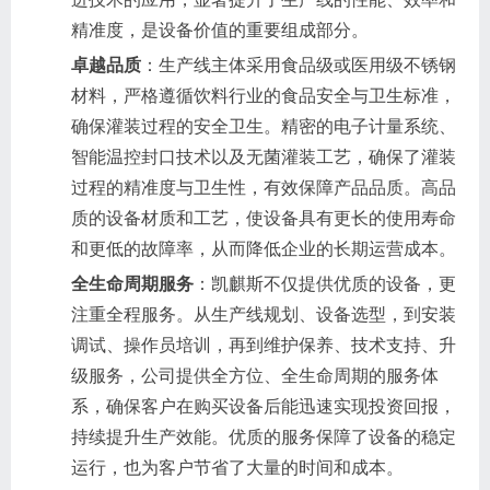
精准度，是设备价值的重要组成部分。
卓越品质
：生产线主体采用食品级或医用级不锈钢
材料，严格遵循饮料行业的食品安全与卫生标准，
确保灌装过程的安全卫生。精密的电子计量系统、
智能温控封口技术以及无菌灌装工艺，确保了灌装
过程的精准度与卫生性，有效保障产品品质。高品
质的设备材质和工艺，使设备具有更长的使用寿命
和更低的故障率，从而降低企业的长期运营成本。
全生命周期服务
：凯麒斯不仅提供优质的设备，更
注重全程服务。从生产线规划、设备选型，到安装
调试、操作员培训，再到维护保养、技术支持、升
级服务，公司提供全方位、全生命周期的服务体
系，确保客户在购买设备后能迅速实现投资回报，
持续提升生产效能。优质的服务保障了设备的稳定
运行，也为客户节省了大量的时间和成本。