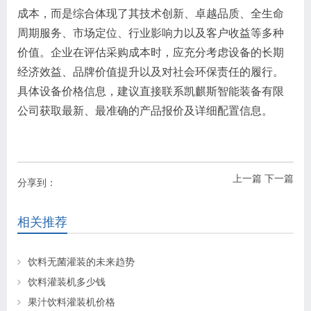
成本，而是综合体现了其技术创新、卓越品质、全生命
周期服务、市场定位、行业影响力以及客户收益等多种
价值。企业在评估采购成本时，应充分考虑设备的长期
经济效益、品牌价值提升以及对社会环保责任的履行。
具体设备价格信息，建议直接联系凯麒斯智能装备有限
公司获取最新、最准确的产品报价及详细配置信息。
上一篇
下一篇
分享到：
相关推荐
饮料无菌灌装的未来趋势
饮料灌装机多少钱
果汁饮料灌装机价格