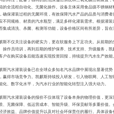
箱的全流程自动化、无菌化操作。设备主体采用食品级不锈钢材
，确保灌装过程的无菌环境，有效保障汽水产品的品质与消费者
应不同规格、材质的汽水瓶型，满足多样化灌装需求。根据灌装
否集成清洗、杀菌、检测等功能，设备价格区间有所差异，旨在
麒斯不仅关注设备的硬实力，更在软服务上下足功夫。从前期的
、操作员培训，再到后期的维护保养、技术支持、升级服务，凯
客户在购买设备后能迅速实现投资回报，持续提升汽水生产效能
麒斯汽水灌装设备已在全球众多知名汽水品牌中展现出显著优势
，赢得市场竞争力。凯麒斯持续投入研发，引入物联网、人工智
能化、数字化水平，为汽水行业的智能化转型注入强大动力。
麒斯汽水灌装设备的报价不仅体现了设备本身的物理价值，更深
质、无菌保障、低运营成本、智能升级、环保贡献等多重价值。
经济效益、品牌价值提升以及对社会环保责任的履行。具体设备