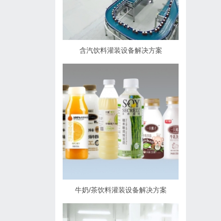
含汽饮料灌装设备解决方案
牛奶/茶饮料灌装设备解决方案