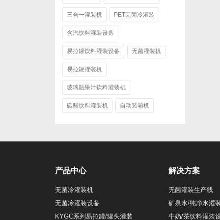
三合一灌装机
PET无菌冷灌装
含汽饮料灌装设备
易拉罐饮料灌装设备
无菌灌装机
易拉罐灌装机
玻璃瓶果汁饮料灌装机
碳酸饮料灌装机
自动装箱机
产品中心
解决方案
无菌冷灌装机
无菌灌装生产线
无菌冷灌装设备
矿泉水/纯净水灌
KYGC系列易拉罐/罐头灌装
牛奶/茶饮料灌装