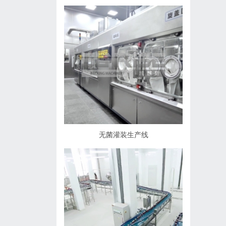
无菌灌装生产线