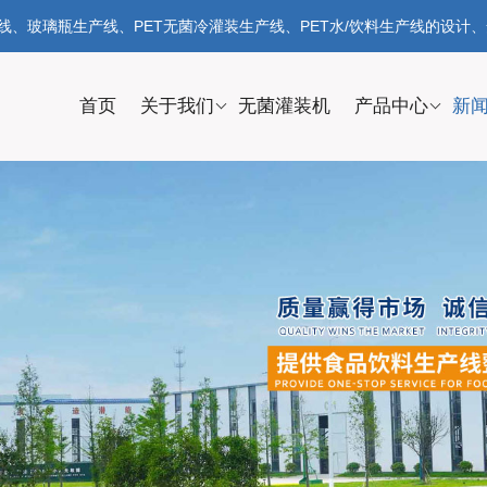
、玻璃瓶生产线、PET无菌冷灌装生产线、PET水/饮料生产线的设计
首页
关于我们
无菌灌装机
产品中心
新