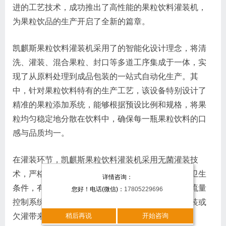
进的工艺技术，成功推出了高性能的果粒饮料灌装机，
为果粒饮品的生产开启了全新的篇章。
凯麒斯果粒饮料灌装机采用了的智能化设计理念，将清
洗、灌装、混合果粒、封口等多道工序集成于一体，实
现了从原料处理到成品包装的一站式自动化生产。其
中，针对果粒饮料特有的生产工艺，该设备特别设计了
精准的果粒添加系统，能够根据预设比例和规格，将果
粒均匀稳定地分散在饮料中，确保每一瓶果粒饮料的口
感与品质均一。
在灌装环节，凯麒斯果粒饮料灌装机采用无菌灌装技
术，严格控制灌装环境和过程中的温度、压力以及卫生
详情咨询：
条件，有效保障了产品的安全性和保质期。精密的流量
您好！电话(微信)：
17805229696
控制系统保证了灌装容量的准确度，避免了过度灌装或
欠灌带来的浪费与质量问题。
稍后再说
开始咨询