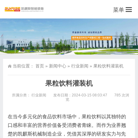
菜单
当前位置：
首页
»
新闻中心
»
行业新闻
»
果粒饮料灌装机
果粒饮料灌装机
所属分类：
行业新闻
发布日期：2024-03-15 08:03:47
785 次浏
览
在当今多元化的食品饮料市场中，果粒饮料以其独特的
口感和丰富的营养价值备受消费者青睐。而作为业界翘
楚的凯麒斯机械制造企业，凭借其深厚的研发实力与先