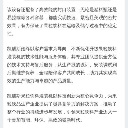
该设备还配备了高效能的封口装置，无论是塑料瓶还是
易拉罐等各种容器，都能实现快速、紧密且美观的密封
效果，有力保证了果粒饮料在运输及储存过程中的稳定
性。
凯麒斯始终以客户需求为导向，不断优化升级果粒饮料
灌装机的技术性能与服务体验。其专业团队提供全方位
的技术支持与售后服务，从生产线的设计、安装调试到
后期维护保养，全程陪伴客户共同成长，助力其实现高
效的生产能力与卓越的产品质量。
凯麒斯果粒饮料灌装机以科技创新为核心竞争力，为果
粒饮品生产企业提供了极具竞争力的解决方案，推动了
整个行业的持续进步与发展，引领果粒饮料产业迈入一
个更加智能、环保、高效的崭新时代。