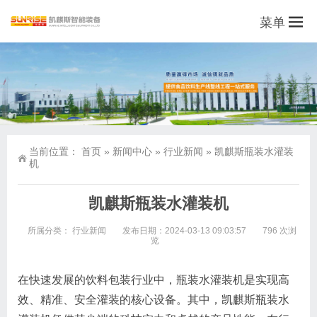
菜单
当前位置：
首页
»
新闻中心
»
行业新闻
»
凯麒斯瓶装水灌装
机
凯麒斯瓶装水灌装机
所属分类：
行业新闻
发布日期：2024-03-13 09:03:57
796 次浏
览
在快速发展的饮料包装行业中，瓶装水灌装机是实现高
效、精准、安全灌装的核心设备。其中，凯麒斯瓶装水