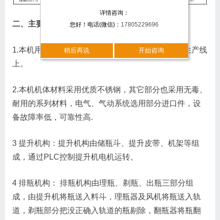
详情咨询：
二、主要结构及特点
您好！电话(微信)：
17805229696
1.本机用于将杂乱无章的PET瓶排列整齐地输送到生产线
稍后再说
开始咨询
上。
2.本机机体材料采用优质不锈钢，其它部分也采用无毒、
耐用的系列材料，电气、气动系统选用部分进口件，设
备故障率低，可靠性高.
3 提升机构：提升机构由储瓶斗、提升皮带、机架等组
成，通过PLC控制提升机电机运转。
4 排瓶机构： 排瓶机构由理瓶、剃瓶、出瓶三部分组
成，由提升机将瓶送入料斗，理瓶器及风机将瓶送入轨
道，剃瓶部分把没正确入轨道的瓶剔除，翻瓶器将瓶翻