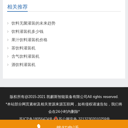
相关推荐
饮料无菌灌装的未来趋势
饮料灌装机多少钱
果汁饮料灌装机价格
茶饮料灌装机
含气饮料灌装机
酒饮料灌装机
版权所有@2015-2021 凯麒斯智能装备有限公司All rights reserved.
*本站部分网页素材及相关资源来源互联网，如有侵权请速告知，我们将
会在24小时内删除*
苏ICP备18056474号
苏公网安备 32132302010259号