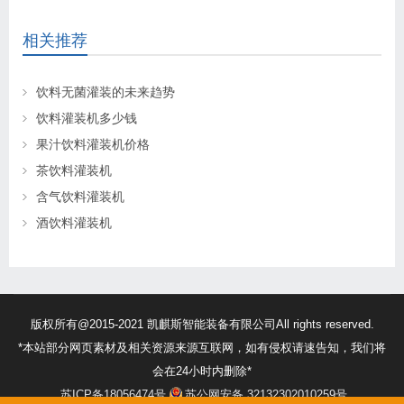
相关推荐
饮料无菌灌装的未来趋势
饮料灌装机多少钱
果汁饮料灌装机价格
茶饮料灌装机
含气饮料灌装机
酒饮料灌装机
版权所有@2015-2021 凯麒斯智能装备有限公司All rights reserved.
*本站部分网页素材及相关资源来源互联网，如有侵权请速告知，我们将
会在24小时内删除*
苏ICP备18056474号
苏公网安备 32132302010259号