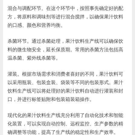
混合与调配环节。在这个环节中，按照事先确定好的配
方，将原料和调味剂等进行混合搅拌，以确保果汁饮料
的口感、颜色和营养均衡。
杀菌环节。通过杀菌处理，果汁饮料生产线可以确保饮
料的微生物安全，延长保质期。常用的杀菌方法包括高
温杀菌、紫外线杀菌等。
灌装。根据市场需求和消费者喜好的不同，果汁饮料可
以采用瓶装、包装盒装、袋装等不同的包装形式。果汁
饮料生产线可以将处理好的果汁饮料自动进行灌装和封
口，并进行标签贴附和包装箱装箱操作。
现代化的果汁饮料生产线充分利用了自动化技术和智能
化装置，可以实现自动控制、远程监控、生产参数的精
确调整等功能，提高了生产线的稳定性和生产效率。