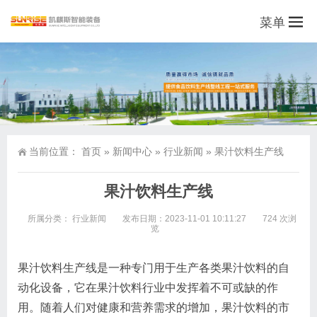
菜单
当前位置：
首页
»
新闻中心
»
行业新闻
»
果汁饮料生产线
果汁饮料生产线
所属分类：
行业新闻
发布日期：2023-11-01 10:11:27
724 次浏
览
果汁饮料生产线是一种专门用于生产各类果汁饮料的自
动化设备，它在果汁饮料行业中发挥着不可或缺的作
用。随着人们对健康和营养需求的增加，果汁饮料的市