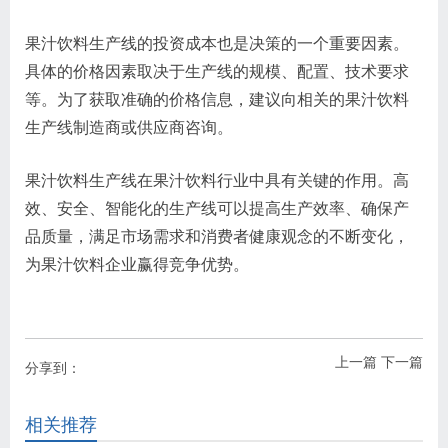
果汁饮料生产线的投资成本也是决策的一个重要因素。
具体的价格因素取决于生产线的规模、配置、技术要求
等。为了获取准确的价格信息，建议向相关的果汁饮料
生产线制造商或供应商咨询。
果汁饮料生产线在果汁饮料行业中具有关键的作用。高
效、安全、智能化的生产线可以提高生产效率、确保产
品质量，满足市场需求和消费者健康观念的不断变化，
为果汁饮料企业赢得竞争优势。
上一篇
下一篇
分享到：
相关推荐