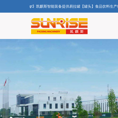
凯麒斯智能装备提供易拉罐【罐头】食品饮料生产线