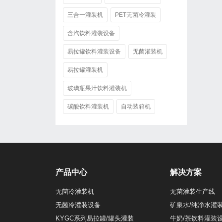
三合一灌装机
PET无菌冷灌装
含汽饮料灌装设备
易拉罐饮料灌装设备
无菌灌装机
易拉罐灌装机
玻璃瓶果汁饮料灌装机
碳酸饮料灌装机
自动装箱机
产品中心
解决方案
无菌冷灌装机
无菌灌装生产线
无菌冷灌装设备
矿泉水/纯净水灌
KYGC系列易拉罐/罐头灌装
牛奶/茶饮料灌装