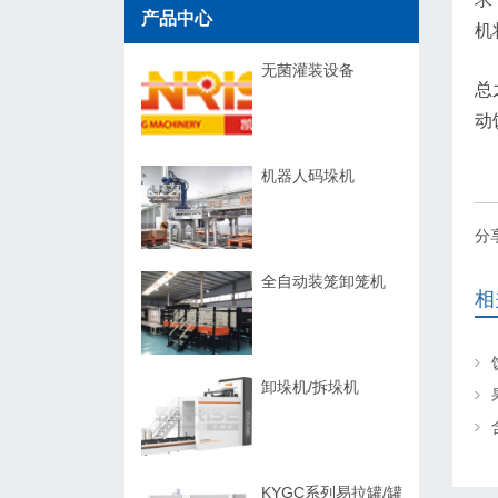
产品中心
机
无菌灌装设备
总
动
机器人码垛机
分
全自动装笼卸笼机
相
卸垛机/拆垛机
KYGC系列易拉罐/罐