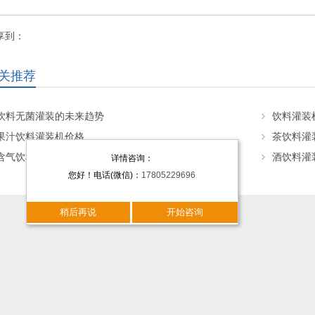
享到：
关推荐
饮料无菌灌装的未来趋势
饮料灌装
果汁饮料灌装机价格
茶饮料灌
含气饮料灌装机
酒饮料灌
详情咨询：
您好！电话(微信)：
17805229696
稍后再说
开始咨询