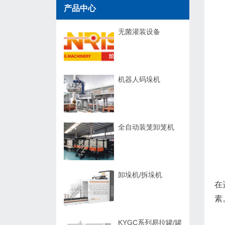
产品中心
无菌灌装设备
机器人码垛机
全自动装笼卸笼机
卸垛机/拆垛机
在
素
KYGC系列易拉罐/罐