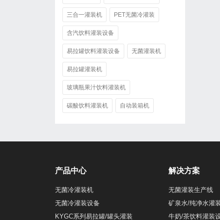
三合一灌装机
PET无菌冷灌装
含汽饮料灌装设备
易拉罐饮料灌装设备
无菌灌装机
易拉罐灌装机
玻璃瓶果汁饮料灌装机
碳酸饮料灌装机
自动装箱机
产品中心
解决方案
无菌冷灌装机
无菌灌装生产线
无菌冷灌装设备
矿泉水/纯净水灌
KYGC系列易拉罐/罐头灌装
牛奶/茶饮料灌装